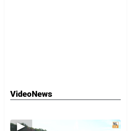
VideoNews
▶