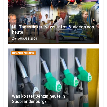
NL-Tagesticker: News, Infos & Videos von
heute
6. AUGUST 2026
BRANDENBURG
Was kostet Benzin heute in
Südbrandenburg?