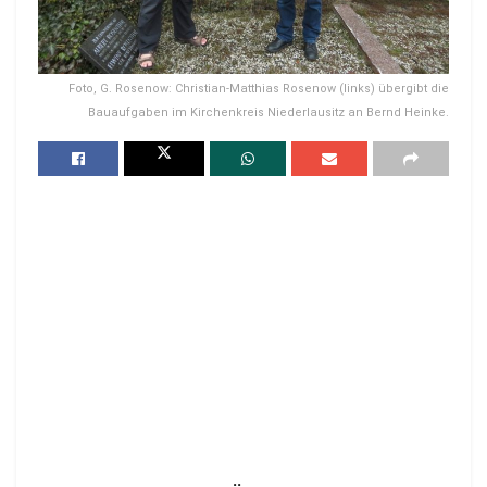
Foto, G. Rosenow: Christian-Matthias Rosenow (links) übergibt die
Bauaufgaben im Kirchenkreis Niederlausitz an Bernd Heinke.