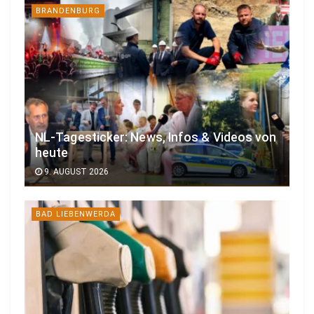
BRANDENBURG
NL-Tagesticker: News, Infos & Videos von
heute
9. AUGUST 2026
BAD LIEBENWERDA