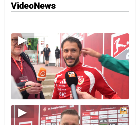
VideoNews
▶
▶