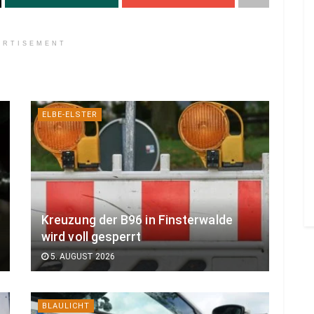
ERTISEMENT
ELBE-ELSTER
Kreuzung der B96 in Finsterwalde
wird voll gesperrt
5. AUGUST 2026
BLAULICHT