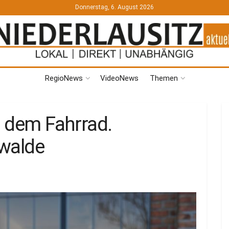
Donnerstag, 6. August 2026
RegioNews
VideoNews
Themen
f dem Fahrrad.
rwalde