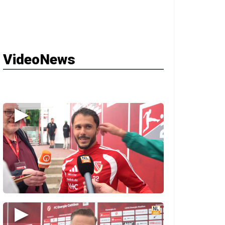
VideoNews
▶
▶