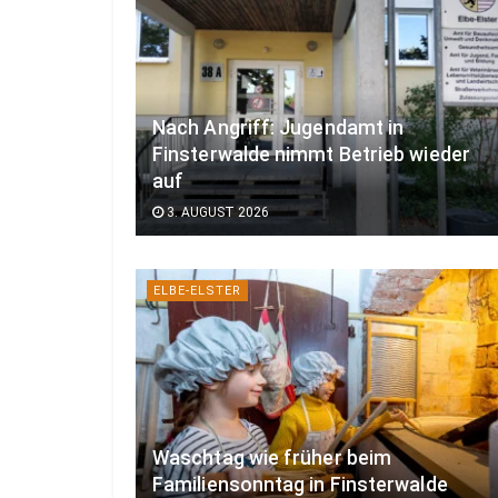
Nach Angriff: Jugendamt in
Finsterwalde nimmt Betrieb wieder
auf
3. AUGUST 2026
ELBE-ELSTER
Waschtag wie früher beim
Familiensonntag in Finsterwalde