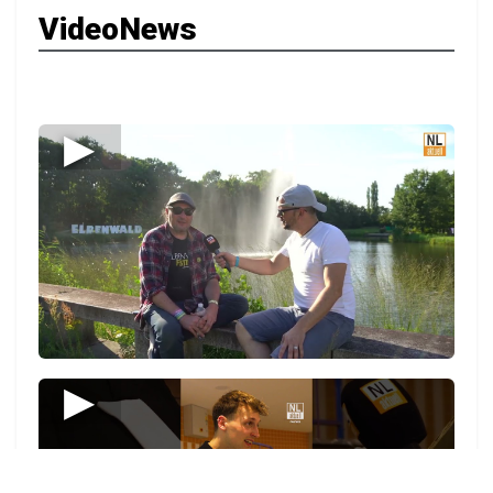
VideoNews
▶
▶