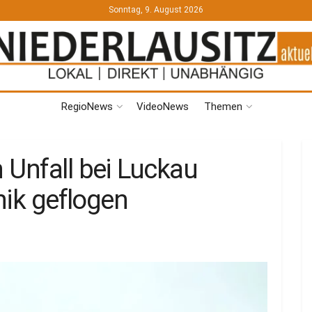
Sonntag, 9. August 2026
RegioNews
VideoNews
Themen
 Unfall bei Luckau
nik geflogen