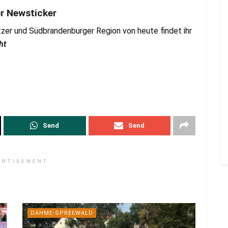
er Newsticker
zer und Südbrandenburger Region von heute findet ihr
ht
Send
Send
ERTISEMENT
DAHME-SPREEWALD