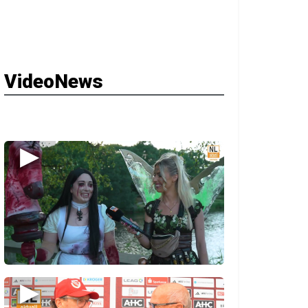
VideoNews
▶
▶