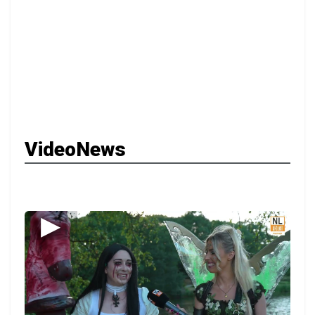
VideoNews
▶