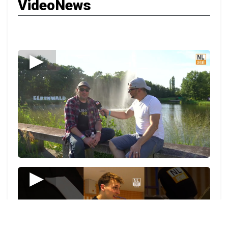
VideoNews
▶
▶