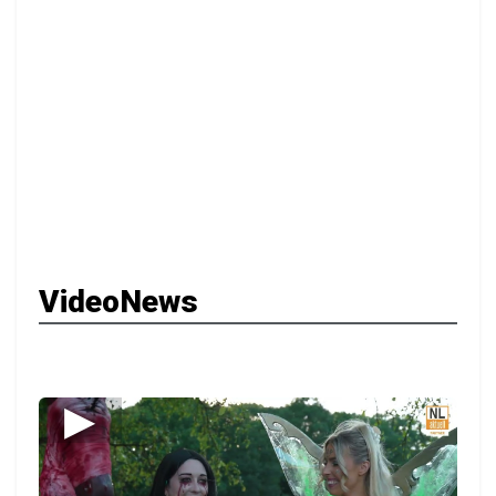
VideoNews
▶