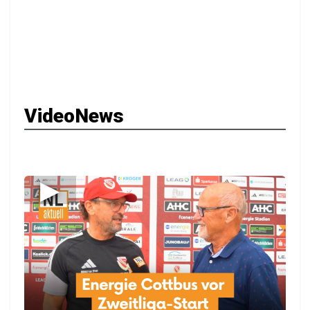
VideoNews
▶