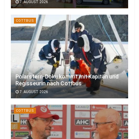
7. AUGUST 2026
COTTBUS
Polarstern-Doku kommt mit Kapitän und
Regisseurin nach Cottbus
7. AUGUST 2026
COTTBUS