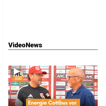
VideoNews
▶