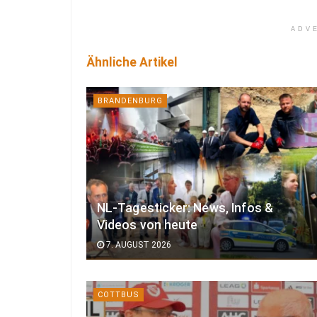
ADV
Ähnliche Artikel
BRANDENBURG
NL-Tagesticker: News, Infos &
Videos von heute
7. AUGUST 2026
COTTBUS