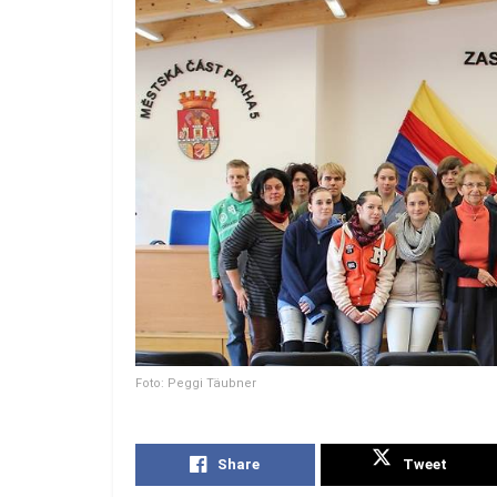
Foto: Peggi Täubner
Share
Tweet