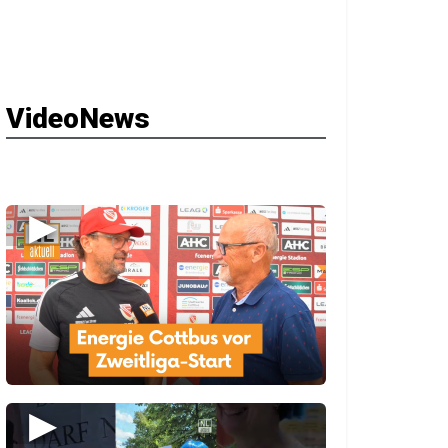
VideoNews
▶
▶