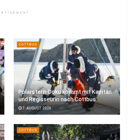
ERTISEMENT
COTTBUS
Polarstern-Doku kommt mit Kapitän
und Regisseurin nach Cottbus
7. AUGUST 2026
COTTBUS