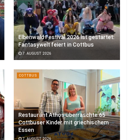
Elbenwald Festival 2026 ist gestartet:
Fantasywelt feiert in Cottbus
7. AUGUST 2026
COTTBUS
Restaurant Athos überraschte 65
Cottbuser Kinder mit griechischem
Essen
7. AUGUST 2026