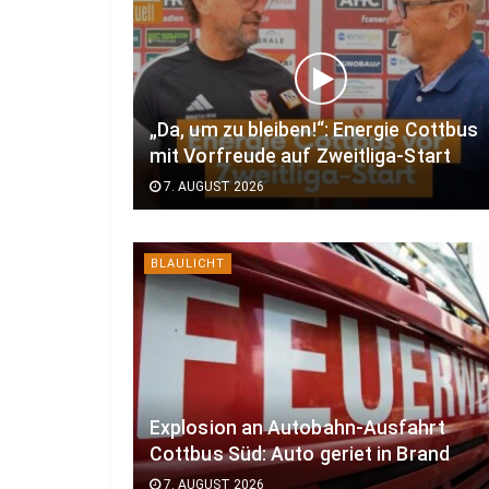
„Da, um zu bleiben!“: Energie Cottbus
mit Vorfreude auf Zweitliga-Start
7. AUGUST 2026
BLAULICHT
Explosion an Autobahn-Ausfahrt
Cottbus Süd: Auto geriet in Brand
7. AUGUST 2026