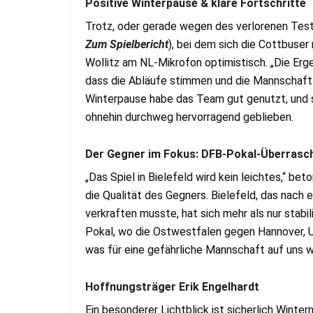
Positive Winterpause & klare Fortschritte
Trotz, oder gerade wegen des verlorenen Test
Zum Spielbericht
), bei dem sich die Cottbuser 
Wollitz am NL-Mikrofon optimistisch. „Die Erge
dass die Abläufe stimmen und die Mannschaft d
Winterpause habe das Team gut genutzt, und s
ohnehin durchweg hervorragend geblieben.
Der Gegner im Fokus: DFB-Pokal-Überrasch
„Das Spiel in Bielefeld wird kein leichtes,“ be
die Qualität des Gegners. Bielefeld, das nach e
verkraften musste, hat sich mehr als nur stabi
Pokal, wo die Ostwestfalen gegen Hannover, Uni
was für eine gefährliche Mannschaft auf uns wa
Hoffnungsträger Erik Engelhardt
Ein besonderer Lichtblick ist sicherlich Winte