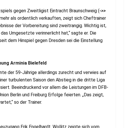
spiels gegen Zweitligist Eintracht Braunschweig (
->>
mehr als ordentlich verkauften, zeigt sich Cheftrainer
bnisse der Vorbereitung sind zweitrangig. Wichtig ist,
as Umgesetzte verinnerlicht hat,“ sagte er. Die
eit dem Hinspiel gegen Dresden sei die Einstellung
ung Arminia Bielefeld
tonte der 59-Jährige allerdings zurecht und verwies auf
iner turbulenten Saison den Abstieg in die dritte Liga
lisiert. Beeindruckend vor allem die Leistungen im DFB-
on Berlin und Freiburg Erfolge feierten. „Das zeigt,
rtet,“ so der Trainer.
rneuzugang Erik Engelhardt. Wollitz zeigte sich vom