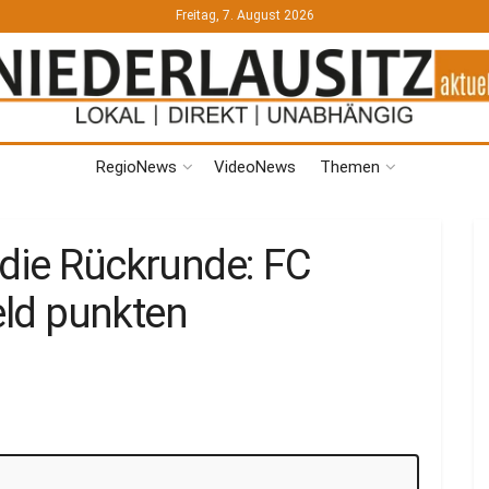
Freitag, 7. August 2026
RegioNews
VideoNews
Themen
 die Rückrunde: FC
feld punkten