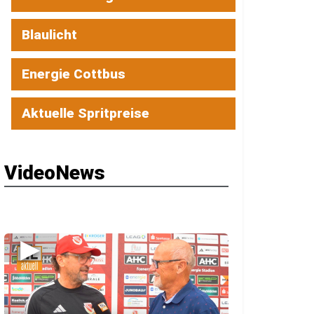
Blaulicht
Energie Cottbus
Aktuelle Spritpreise
VideoNews
▶