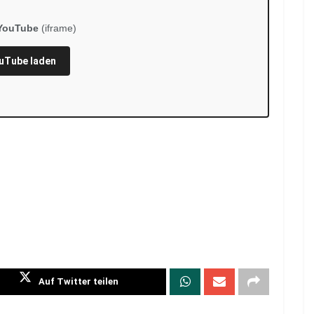
YouTube
(iframe)
uTube laden
Auf Twitter teilen