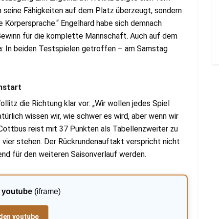
ch seine Fähigkeiten auf dem Platz überzeugt, sondern
ne Körpersprache.“ Engelhard habe sich demnach
n Gewinn für die komplette Mannschaft. Auch auf dem
da: In beiden Testspielen getroffen – am Samstag
nstart
llitz die Richtung klar vor: „Wir wollen jedes Spiel
ürlich wissen wir, wie schwer es wird, aber wenn wir
 Cottbus reist mit 37 Punkten als Tabellenzweiter zu
z vier stehen. Der Rückrundenauftakt verspricht nicht
nd für den weiteren Saisonverlauf werden.
:
youtube
(iframe)
den youtube