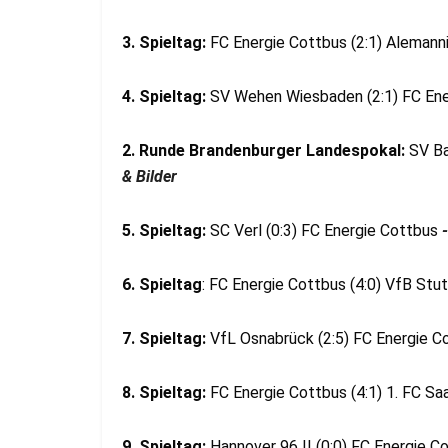
3. Spieltag:
FC Energie Cottbus (2:1) Aleman
4. Spieltag:
SV Wehen Wiesbaden (2:1) FC En
2. Runde Brandenburger Landespokal:
SV Ba
& Bilder
5. Spieltag:
SC Verl (0:3) FC Energie Cottbus
-
6. Spieltag
: FC Energie Cottbus (4:0) VfB Stut
7. Spieltag:
VfL Osnabrück (2:5) FC Energie 
8. Spieltag:
FC Energie Cottbus (4:1) 1. FC S
9. Spieltag:
Hannover 96 II (0:0) FC Energie C