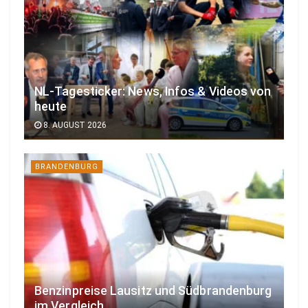
NL-Tagesticker: News, Infos & Videos von
heute
8. AUGUST 2026
BRANDENBURG
Benzinpreise Lausitz und Südbrandenburg
im Vergleich