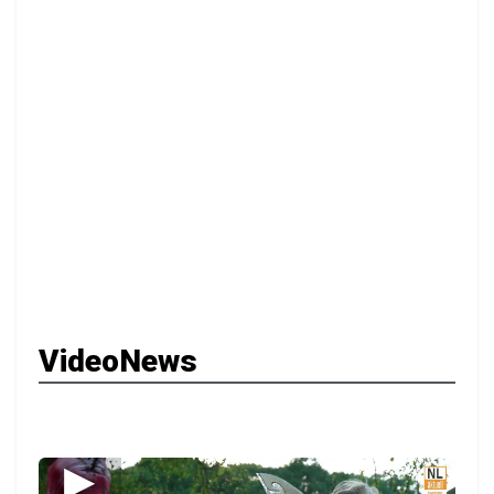
VideoNews
▶