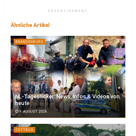
ADVERTISEMENT
Ähnliche Artikel
BRANDENBURG
NL-Tagesticker: News, Infos & Videos von
heute
9. AUGUST 2026
COTTBUS