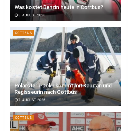
Was kostet Benzin heute in Cottbus?
8. AUGUST 2026
COTTBUS
Polarstern-Doku kommt mit Kapitän und
Regisseurin nach Cottbus
7. AUGUST 2026
COTTBUS