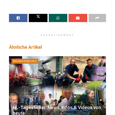
ADVERTISEMENT
Ähnliche Artikel
BRANDENBURG
NL-Tagesticker: News, Infos & Videos von
heute