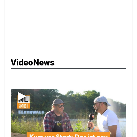
VideoNews
▶