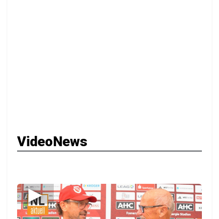
VideoNews
▶