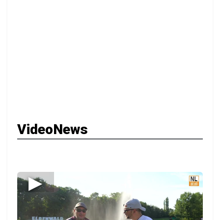
VideoNews
▶