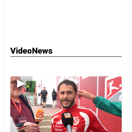
VideoNews
▶