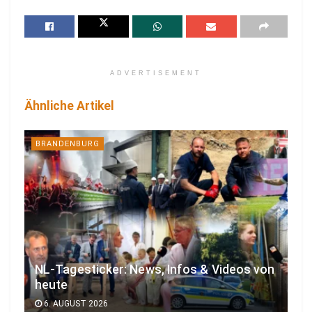
ADVERTISEMENT
Ähnliche Artikel
BRANDENBURG
NL-Tagesticker: News, Infos & Videos von
heute
6. AUGUST 2026