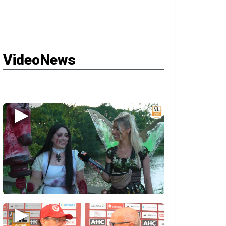
VideoNews
▶
▶