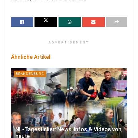
ADVERTISEMENT
Ähnliche Artikel
BRANDENBURG
NL-Tagesticker: News, Infos & Videos von
heute