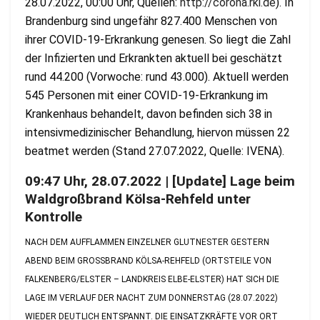
28.07.2022, 00:00 Uhr, Quellen:
http://corona.rki.de
). In
Brandenburg sind ungefähr 827.400 Menschen von
ihrer COVID-19-Erkrankung genesen. So liegt die Zahl
der Infizierten und Erkrankten aktuell bei geschätzt
rund 44.200 (Vorwoche: rund 43.000). Aktuell werden
545 Personen mit einer COVID-19-Erkrankung im
Krankenhaus behandelt, davon befinden sich 38 in
intensivmedizinischer Behandlung, hiervon müssen 22
beatmet werden (Stand 27.07.2022, Quelle: IVENA).
09:47 Uhr, 28.07.2022 | [Update] Lage beim
Waldgroßbrand Kölsa-Rehfeld unter
Kontrolle
NACH DEM AUFFLAMMEN EINZELNER GLUTNESTER GESTERN
ABEND BEIM GROSSBRAND KÖLSA-REHFELD (ORTSTEILE VON F
ALKENBERG/ELSTER – LANDKREIS ELBE-ELSTER) HAT SICH DIE L
AGE IM VERLAUF DER NACHT ZUM DONNERSTAG (28.07.2022) W
IEDER DEUTLICH ENTSPANNT. DIE EINSATZKRÄFTE VOR ORT H