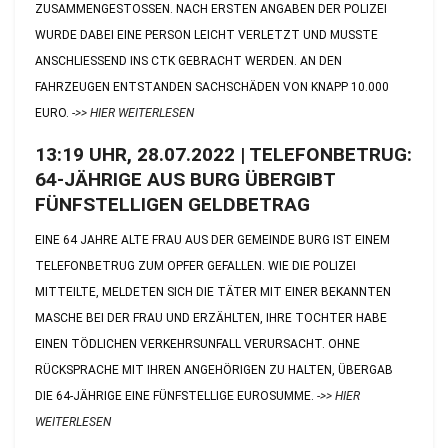
USAMMENGESTOSSEN. NACH ERSTEN ANGABEN DER POLIZEI WU
RDE DABEI EINE PERSON LEICHT VERLETZT UND MUSSTE AN
SCHLIESSEND INS CTK GEBRACHT WERDEN. AN DEN FAH
RZEUGEN ENTSTANDEN SACHSCHÄDEN VON KNAPP 10.000 EUR
O.
->> HIER WEITERLESEN
13:19 UHR, 28.07.2022 | TELEFONBETRUG:
64-JÄHRIGE AUS BURG ÜBERGIBT
FÜNFSTELLIGEN GELDBETRAG
EINE 64 JAHRE ALTE FRAU AUS DER GEMEINDE BURG IST EINEM
TELEFONBETRUG ZUM OPFER GEFALLEN. WIE DIE POLIZEI
MITTEILTE, MELDETEN SICH DIE TÄTER MIT EINER BEKANNTEN
MASCHE BEI DER FRAU UND ERZÄHLTEN, IHRE TOCHTER HABE
EINEN TÖDLICHEN VERKEHRSUNFALL VERURSACHT. OHNE
RÜCKSPRACHE MIT IHREN ANGEHÖRIGEN ZU HALTEN, ÜBERGAB
DIE 64-JÄHRIGE EINE FÜNFSTELLIGE EUROSUMME.
->> HIER
WEITERLESEN