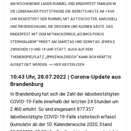
AM WOCHENENDE LADEN RUMMEL UND KINDERFEST FAMILIEN IN
DIE LÜBBENAUER POSTSTRASSE EIN. BEREITS HEUTE AB 14:00 U
HR BEGEISTERT DER RUMMEL MIT AUTOSCOOTER, KARUSSELL U
ND RIESENSCHAUKEL DIE GROSSEN UND KLEINEN GÄSTE. DAS KI
NDERFEST MIT DEM MITMACHZIRKUS „KOSMOS POKUS ST
ERNSALABIM“ FINDET AM SAMSTAG UND SONNTAG JEWEILS ZW
ISCHEN 13 UND 18 UHR STATT. AUCH AUF DEM TH
EMENSPIELPLATZ „SPREEWALDREICH“ KANN SICH KRÄFTIG AU
SGETOBT WERDEN.
->> HIER WEITERLESEN
10:43 Uhr, 28.07.2022 | Corona-Update aus
Brandenburg
In Brandenburg hat sich die Zahl der laborbestätigten
COVID-19-Fälle innerhalb der letzten 24 Stunden um
2.460 erhöht. So sind insgesamt 877.357
laborbestätigte COVID-19-Fälle statistisch erfasst
(kumulativ ab der 10. Kalenderwoche 2020, Stand: