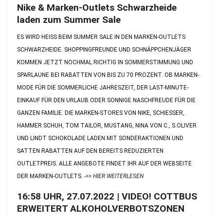
Nike & Marken-Outlets Schwarzheide
laden zum Summer Sale
ES WIRD HEISS BEIM SUMMER SALE IN DEN MARKEN-OUTLETS S
CHWARZHEIDE. SHOPPINGFREUNDE UND SCHNÄPPCHENJÄGER K
OMMEN JETZT NOCHMAL RICHTIG IN SOMMERSTIMMUNG UND S
PARLAUNE BEI RABATTEN VON BIS ZU 70 PROZENT. OB MARKEN-M
ODE FÜR DIE SOMMERLICHE JAHRESZEIT, DER LAST-MINUTE-E
INKAUF FÜR DEN URLAUB ODER SONNIGE NASCHFREUDE FÜR DIE G
ANZEN FAMILIE. DIE MARKEN-STORES VON NIKE, SCHIESSER, H
AMMER SCHUH, TOM TAILOR, MUSTANG, NINA VON C., S.OLIVER U
ND LINDT SCHOKOLADE LADEN MIT SONDERAKTIONEN UND S
ATTEN RABATTEN AUF DEN BEREITS REDUZIERTEN O
UTLETPREIS. ALLE ANGEBOTE FINDET IHR AUF DER WEBSEITE D
ER MARKEN-OUTLETS.
->> HIER WEITERLESEN
16:58 UHR, 27.07.2022 | VIDEO! COTTBUS
ERWEITERT ALKOHOLVERBOTSZONEN