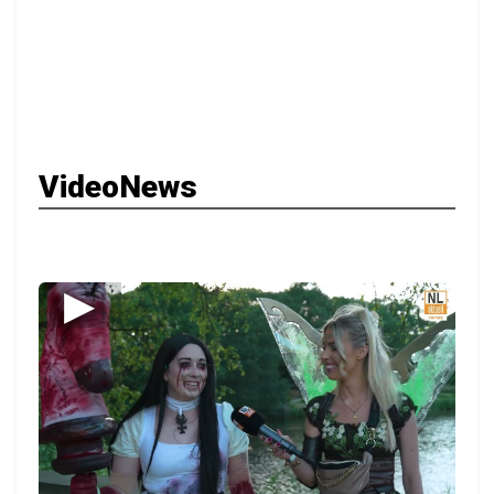
VideoNews
▶