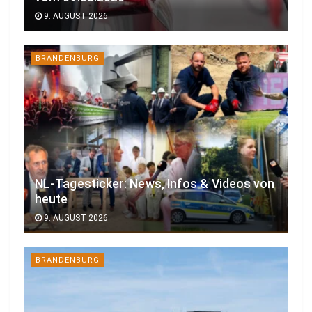
9. AUGUST 2026
BRANDENBURG
NL-Tagesticker: News, Infos & Videos von
heute
9. AUGUST 2026
BRANDENBURG