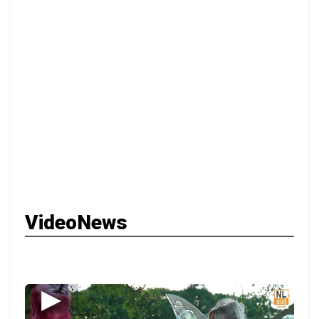
VideoNews
▶