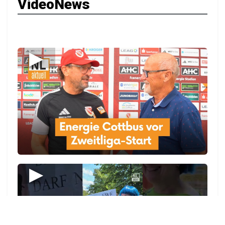
VideoNews
▶
▶