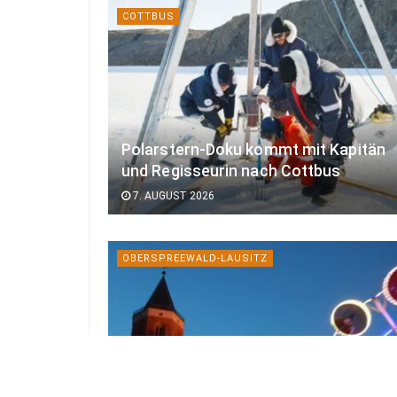
COTTBUS
Polarstern-Doku kommt mit Kapitän
und Regisseurin nach Cottbus
7. AUGUST 2026
OBERSPREEWALD-LAUSITZ
Calauer Stadtfest mit