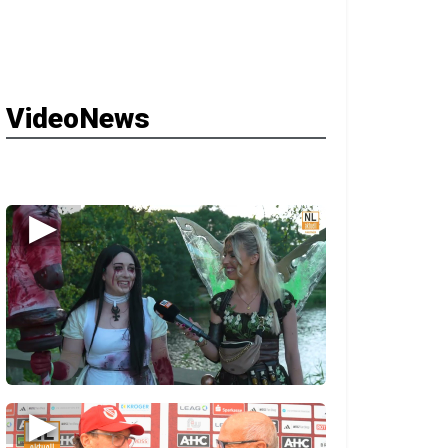
VideoNews
▶
▶