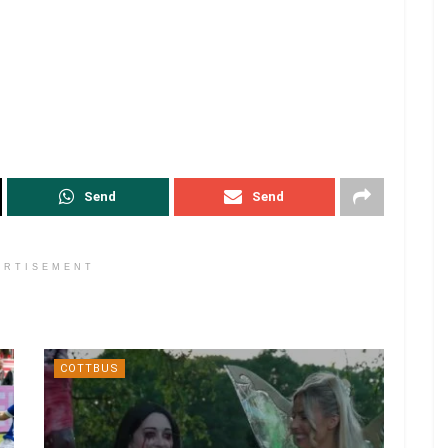
Send
Send
ERTISEMENT
COTTBUS