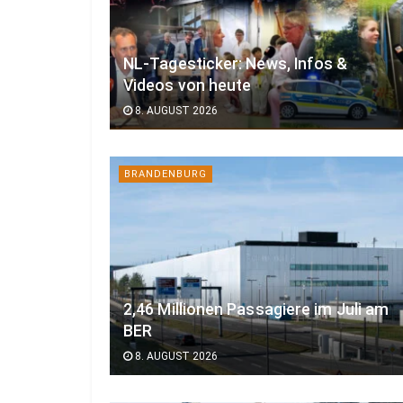
NL-Tagesticker: News, Infos &
Videos von heute
8. AUGUST 2026
BRANDENBURG
2,46 Millionen Passagiere im Juli am
BER
8. AUGUST 2026