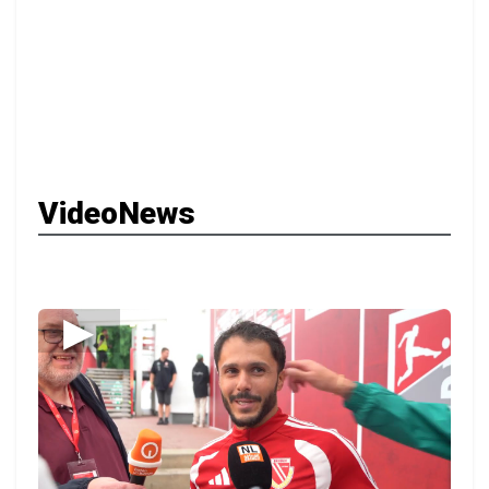
VideoNews
▶