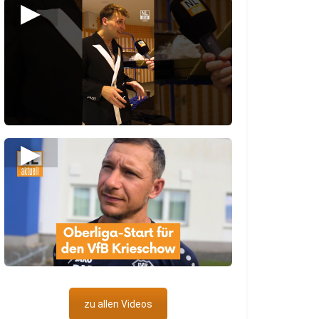
▶
▶
zu allen Videos