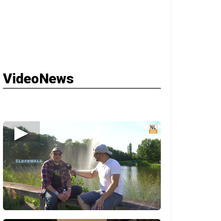
VideoNews
▶