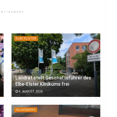
ERTISEMENT
ELBE-ELSTER
Landrat stellt Geschäftsführer des
Elbe-Elster Klinikums frei
6. AUGUST 2026
FALKENBERG