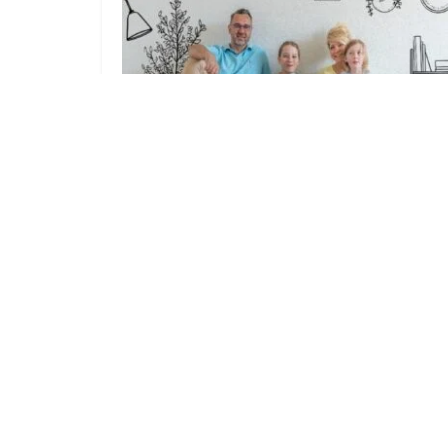
Zuhause auf Zeit. 43 Menschen
testen ab August das Leben in Guben
28. JULI 2026