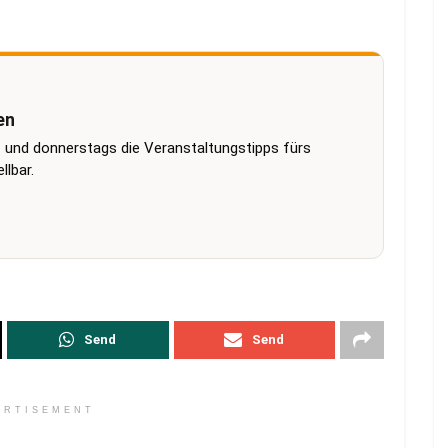
en
 und donnerstags die Veranstaltungstipps fürs
lbar.
Send
Send
ERTISEMENT