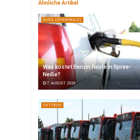
Ähnliche Artikel
BURG (SPREEWALD)
Was kostet Benzin heute in Spree-
Neiße?
7. AUGUST 2026
COTTBUS