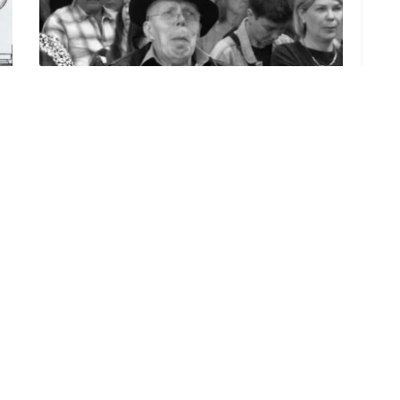
Trauer in Guben: Plastinations-
Erfinder Gunther von Hagens
gestorben
27. JULI 2026
LOAD MORE
ADVERTISEMENT