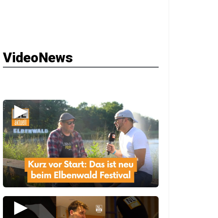
VideoNews
▶
▶