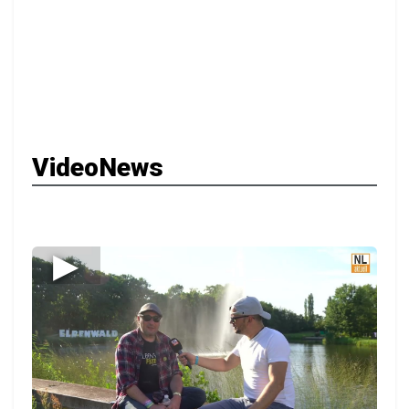
VideoNews
▶