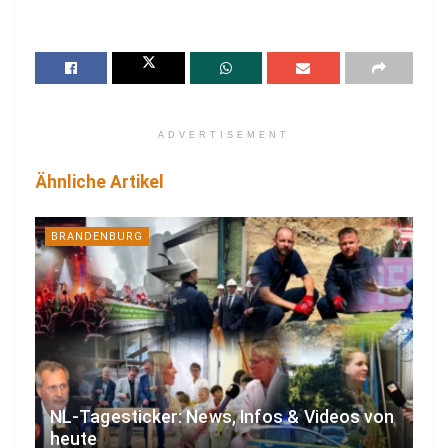
ADVERTISEMENT
Ähnliche Artikel
BRANDENBURG
NL-Tagesticker: News, Infos & Videos von
heute