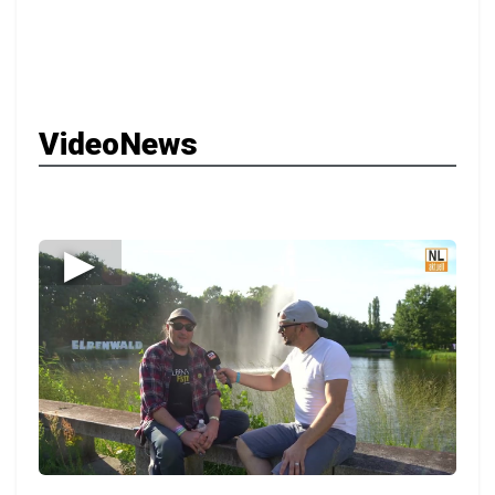
VideoNews
▶