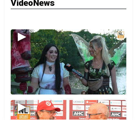
VideoNews
▶
▶