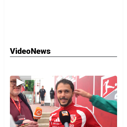
VideoNews
▶