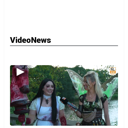
VideoNews
▶