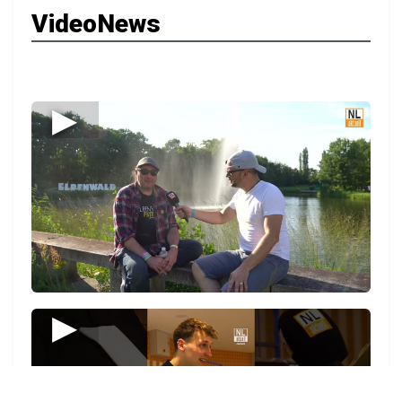
VideoNews
▶
▶