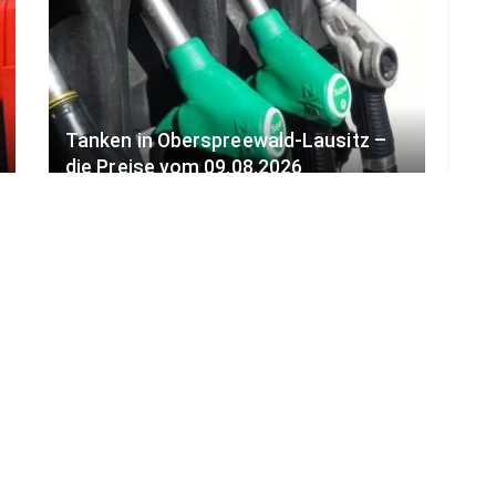
Tanken in Oberspreewald-Lausitz –
die Preise vom 09.08.2026
9. AUGUST 2026
LOAD MORE
ADVERTISEMENT