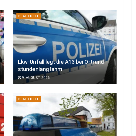
BLAULICHT
Lkw-Unfall legt die A13 bei Ortrand
stundenlang lahm
9. AUGUST 2026
BLAULICHT