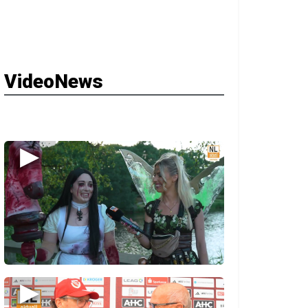
VideoNews
▶
▶