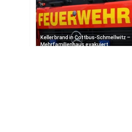
Kellerbrand in Cottbus-Schmellwitz –
Mehrfamilienhaus evakuiert
9. AUGUST 2026