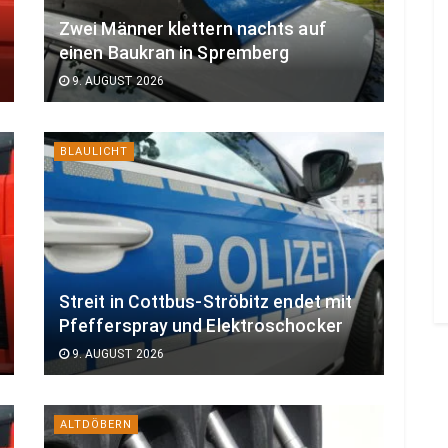
Zwei Männer klettern nachts auf
einen Baukran in Spremberg
9. AUGUST 2026
BLAULICHT
Streit in Cottbus-Ströbitz endet mit
Pfefferspray und Elektroschocker
9. AUGUST 2026
ALTDÖBERN