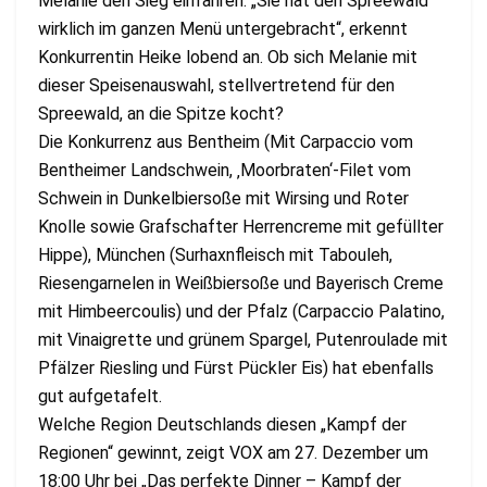
Melanie den Sieg einfahren. „Sie hat den Spreewald
wirklich im ganzen Menü untergebracht“, erkennt
Konkurrentin Heike lobend an. Ob sich Melanie mit
dieser Speisenauswahl, stellvertretend für den
Spreewald, an die Spitze kocht?
Die Konkurrenz aus Bentheim (Mit Carpaccio vom
Bentheimer Landschwein, ‚Moorbraten‘-Filet vom
Schwein in Dunkelbiersoße mit Wirsing und Roter
Knolle sowie Grafschafter Herrencreme mit gefüllter
Hippe), München (Surhaxnfleisch mit Tabouleh,
Riesengarnelen in Weißbiersoße und Bayerisch Creme
mit Himbeercoulis) und der Pfalz (Carpaccio Palatino,
mit Vinaigrette und grünem Spargel, Putenroulade mit
Pfälzer Riesling und Fürst Pückler Eis) hat ebenfalls
gut aufgetafelt.
Welche Region Deutschlands diesen „Kampf der
Regionen“ gewinnt, zeigt VOX am 27. Dezember um
18:00 Uhr bei „Das perfekte Dinner – Kampf der