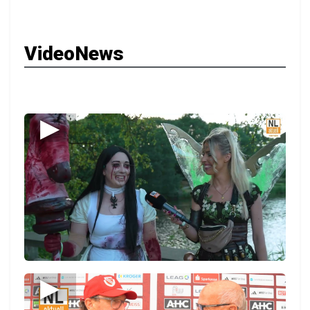
VideoNews
▶
▶