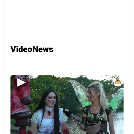
VideoNews
▶