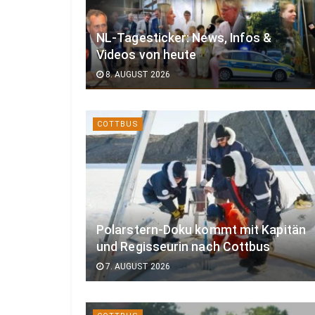
NL-Tagesticker: News, Infos &
Videos von heute
8. AUGUST 2026
COTTBUS
Polarstern-Doku kommt mit Kapitän
und Regisseurin nach Cottbus
7. AUGUST 2026