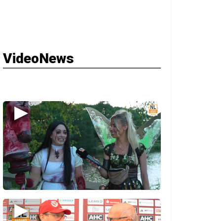
VideoNews
▶
stenlos und
▶