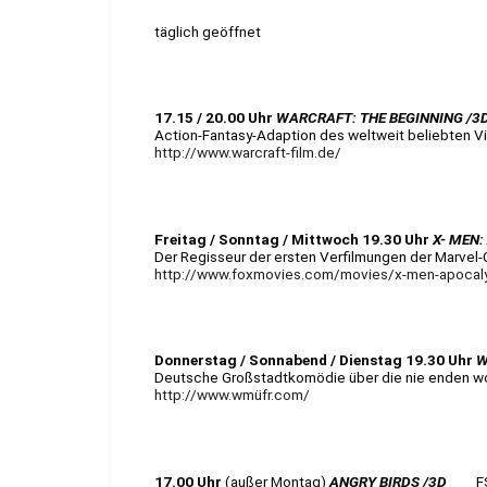
täglich geöffnet
17.15 / 20.00 Uhr
WARCRAFT: THE BEGINNING /3
Action-Fantasy-Adaption des weltweit beliebten Vi
http://www.warcraft-film.de/
Freitag / Sonntag / Mittwoch 19.30 Uhr
X- MEN:
Der Regisseur der ersten Verfilmungen der Marve
http://www.foxmovies.com/movies/x-men-apocal
Donnerstag / Sonnabend / Dienstag 19.30 Uhr
W
Deutsche Großstadtkomödie über die nie enden wo
http://www.wmüfr.com/
17.00 Uhr
(außer Montag)
ANGRY BIRDS /3D
FS