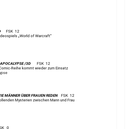
D
FSK 12
deospiels „World of Warcraft“
 APOCALYPSE /3D
FSK 12
l-Comic-Reihe kommt wieder zum Einsatz
ypse
IE MÄNNER ÜBER FRAUEN REDEN
FSK 12
llenden Mysterien zwischen Mann und Frau
K 0