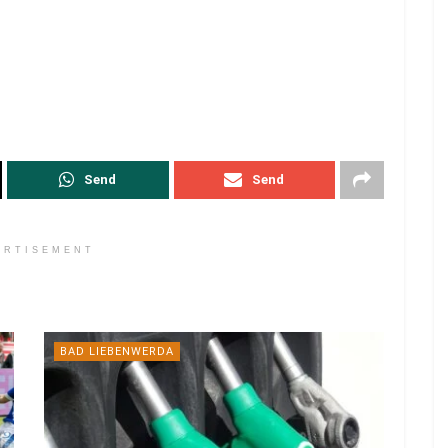
Send
Send
ERTISEMENT
BAD LIEBENWERDA