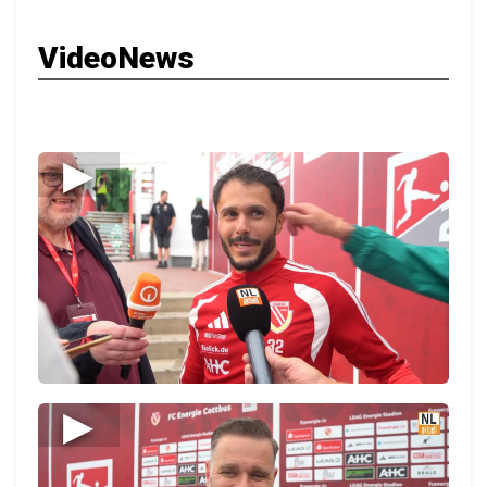
VideoNews
▶
▶