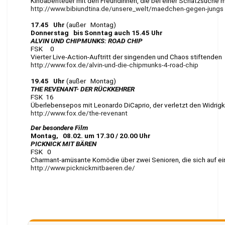
Kinoabenteuer mit den Freundinnen, die bei einer Schatzsuche
http://www.bibiundtina.de/unsere_welt/maedchen-gegen-jungs
17.45 Uhr
(außer Montag)
Donnerstag bis Sonntag auch 15.45 Uhr
ALVIN UND CHIPMUNKS: ROAD CHIP
FSK 0
Vierter Live-Action-Auftritt der singenden und Chaos stiftende
http://www.fox.de/alvin-und-die-chipmunks-4-road-chip
19.45 Uhr
(außer Montag)
THE REVENANT- DER RÜCKKEHRER
FSK 16
Überlebensepos mit Leonardo DiCaprio, der verletzt den Widrigk
http://www.fox.de/the-revenant
Der besondere Film
Montag, 08.02. um 17.30 / 20.00 Uhr
PICKNICK MIT BÄREN
FSK 0
Charmant-amüsante Komödie über zwei Senioren, die sich auf e
http://www.picknickmitbaeren.de/