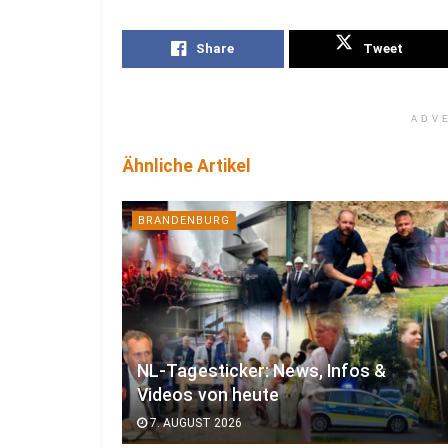
Share
Tweet
ADV
Ähnliche Artikel
BRANDENBURG
NL-Tagesticker: News, Infos &
Videos von heute
7. AUGUST 2026