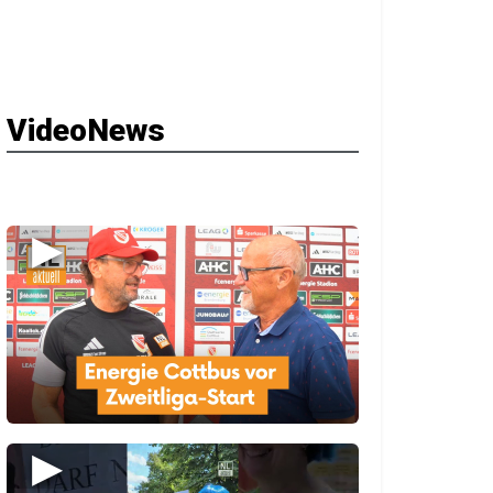
VideoNews
▶
▶