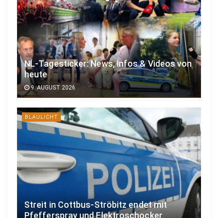
NL-Tagesticker: News, Infos & Videos von
heute
9. AUGUST 2026
BLAULICHT
Streit in Cottbus-Ströbitz endet mit
Pfefferspray und Elektroschocker