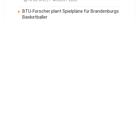
10:00 UHR | 7. AUGUST 2026
BTU-Forscher plant Spielpläne für Brandenburgs
Basketballer
10:00 UHR | 7. AUGUST 2026
Meistgelesen
Tagesüberblick
Veranstaltungen
Blaulicht
Energie Cottbus