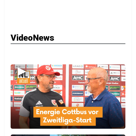
VideoNews
▶