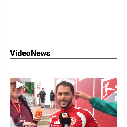
VideoNews
▶