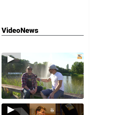
VideoNews
▶
▶