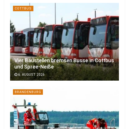
COTTBUS
Vier Baustellen bremsen Busse in Cottbus
und Spree-Neiße
6. AUGUST 2026
BRANDENBURG