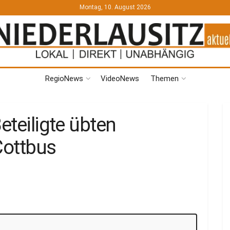
Montag, 10. August 2026
RegioNews
VideoNews
Themen
eteiligte übten
Cottbus