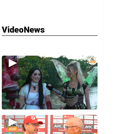
VideoNews
▶
▶