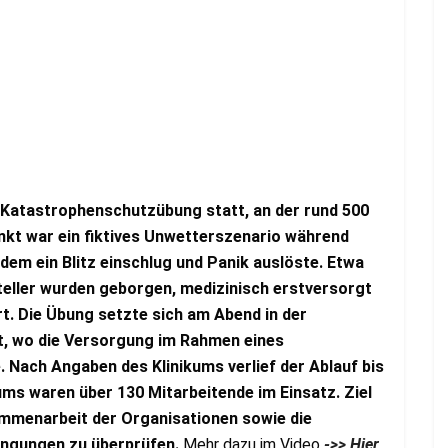
 Katastrophenschutzübung statt, an der rund 500
nkt war ein fiktives Unwetterszenario während
em ein Blitz einschlug und Panik auslöste. Etwa
teller wurden geborgen, medizinisch erstversorgt
rt. Die Übung setzte sich am Abend in der
rt, wo die Versorgung im Rahmen eines
. Nach Angaben des Klinikums verlief der Ablauf bis
ums waren über 130 Mitarbeitende im Einsatz. Ziel
ammenarbeit der Organisationen sowie die
dingungen zu überprüfen.
Mehr dazu im Video
->> Hier