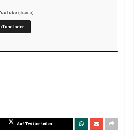
YouTube
(iframe)
uTube laden
Auf Twitter teilen