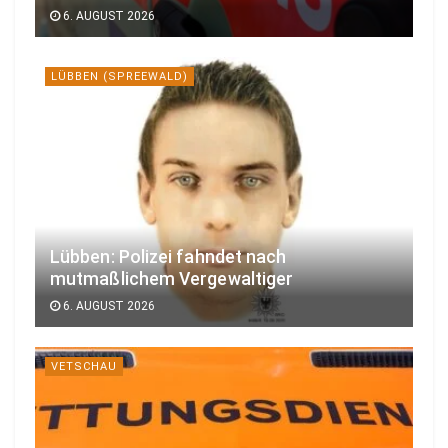
6. AUGUST 2026
LÜBBEN (SPREEWALD)
Lübben: Polizei fahndet nach
mutmaßlichem Vergewaltiger
6. AUGUST 2026
VETSCHAU