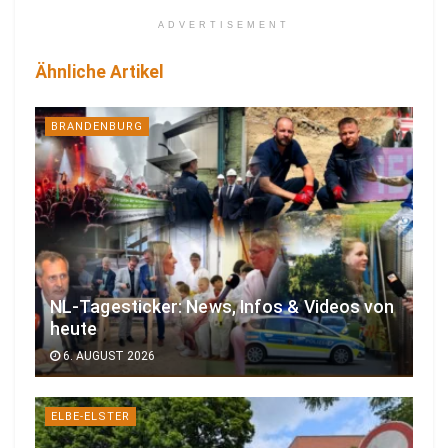
ADVERTISEMENT
Ähnliche Artikel
BRANDENBURG
NL-Tagesticker: News, Infos & Videos von
heute
6. AUGUST 2026
ELBE-ELSTER